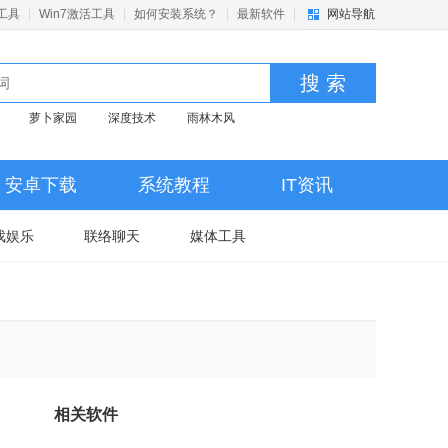
活工具
|
Win7激活工具
|
如何安装系统？
|
最新软件
|
网站导航
搜 索
萝卜家园
深度技术
雨林木风
安卓下载
系统教程
IT资讯
戏娱乐
联络聊天
媒体工具
相关软件