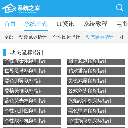
卓软件
首页
系统主题
IT资讯
系统教程
电
全部
动漫鼠标指针
个性鼠标指针
动态鼠标指针
可
动态鼠标指针
个性冲击炮鼠标指针
幽蓝旋风鼠标指针
世界足球杯鼠标指针
精致香烟鼠标指针
黑色羽翼鼠标指针
尖锐武器鼠标指针
香槟美酒鼠标指针
各式斧头鼠标指针
蓝色荧光棒鼠标指针
火焰战斗机鼠标指针
个性八卦图鼠标指针
黑色甲壳鼠标指针
个性战斗机鼠标指针
个性纸飞机鼠标指针