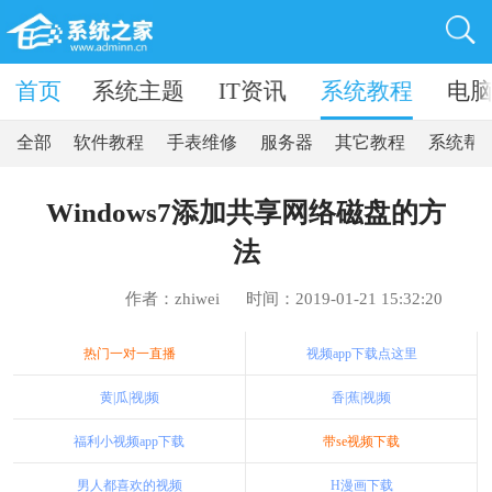
卓软件
首页
系统主题
IT资讯
系统教程
电
全部
软件教程
手表维修
服务器
其它教程
系统帮
Windows7添加共享网络磁盘的方
法
作者：zhiwei
时间：2019-01-21 15:32:20
热门一对一直播
视频app下载点这里
黄|瓜|视|频
香|蕉|视|频
福利小视频app下载
带se视频下载
男人都喜欢的视频
H漫画下载