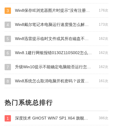
Win8保存IE浏览器图片时提示“没有注册接口”怎么办？
3
176次
Win8戴尔笔记本电脑运行速度慢怎么解决？
4
173次
Win8迅雷提示临时文件或其所在磁盘不可写怎么办？
5
162次
Win8.1建行网银报错0130Z110S002怎么办？
6
162次
升级Win10提示不能确定电脑能否运行怎么办？
7
162次
Win8系统怎么取消电脑开机密码？设置开机不用输入密码的方法
8
161次
热门系统总排行
深度技术 GHOST WIN7 SP1 X64 旗舰稳定版 V2014.11
1
386次