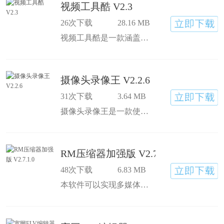
视频工具酷 V2.3
26次下载
28.16 MB
视频工具酷是一款涵盖了影碟光盘制作，视频格式转换，视频编辑，CD/DVD视频提取等多种功能的视频工具合集。
摄像头录像王 V2.2.6
31次下载
3.64 MB
摄像头录像王是一款使用普通电脑摄像头录像的软件，可用于录制家庭视频或做店铺的监控录像。支持开机自动录像、后台隐身录像、多个摄像头同时录像，循环录像(磁盘空间循环利用)，支持普通和高清两种画质模式，支持同步录音、人脸识别、邮件报警等。她空间
RM压缩器加强版 V2.7.1.0
48次下载
6.83 MB
本软件可以实现多媒体文件的大比例压缩，使您的硬盘成为海量多媒体库。同时，本软件具有输出文件大小预算功能，让用户未压缩先知道其预计输出大小，为控制其大小可调节音频或总压缩速率选项。精确的剩余时间计算功能，让用户可以预知其剩余压缩时间。