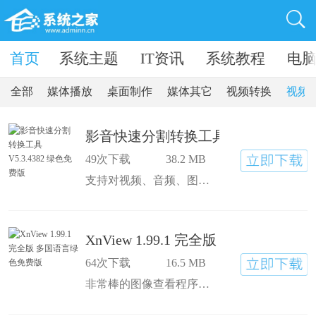
卓软件
首页
系统主题
IT资讯
系统教程
电
全部
媒体播放
桌面制作
媒体其它
视频转换
视频
影音快速分割转换工具 V5.3.4382 
49次下载
38.2 MB
支持对视频、音频、图片等全部常用媒体格式的快速转换、快速切割、影音合并、批量处理。快速、易用、多功能、全格式多媒体处理工具。
XnView 1.99.1 完全版 多国语言绿
64次下载
16.5 MB
非常棒的图像查看程序。支持150种图片格式， 除一般的查看、浏览、幻灯显示等功能外，还自带30多面滤镜，方便编辑修改； 可以批量转换文件格式，创建缩略图并生成网页，还可自己制作GIF， 小巧实用。 新增Xnview Shell Extension下载，可为您的鼠标右键增加图