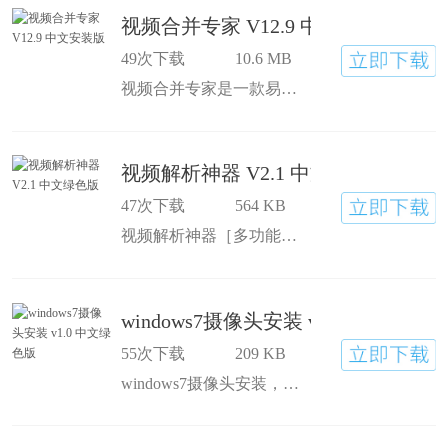
视频合并专家 V12.9 中文安装版
49次下载
10.6 MB
视频合并专家是一款易于使用，功能强大的视频文件合并工具。它可以将多个AVI、MPEG、MPG、DAT、RM、RMVB、WMV、ASF、MOV、QT等琐碎的影片合并成一个大的视频文件，您可以输出为AVI(DivX/XviD)、MPEG1、MPEG2、VCD、SVCD、DVD、WMV等多种视频格式，还可以任意
视频解析神器 V2.1 中文绿色版
47次下载
564 KB
视频解析神器［多功能版］受广大网友用户的支持与建议，再次更新。新加其它视频网站的视频解析，优化界面布局，播放控件更改等；视频神器，时隔半月，再度更新，支持更多，功能更多。欢迎下载使用！！
windows7摄像头安装 v1.0 中文绿色版
55次下载
209 KB
windows7摄像头安装，在WIN7系统下是看不到摄像头图标的，如果我们想使用摄像头来拍照或录像时，借助这个小工具可以帮助我们轻松创建摄像头图标。