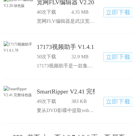
宽网FLV编辑器 V2.20 绿色版
40次下载
4.35 MB
宽网FLV编辑器是武汉宽网开发用于FLV文件及MP3伴音编辑生成多媒体的工具软件，该软件实现对FLV文件实现可视化的任意裁减、合并，同时提供图片叠加、多路视频叠加、图形(线、椭圆及矩形)叠加、文字叠加、动画GIF叠加及相关运动效果变化;及提供十多种视频调整效
17173视频助手 V1.4.1.78
50次下载
32.9 MB
17173视频助手是一款集录制，直播和视频管理于一体的软件。用户通过软件可以于本地录制游戏视频，在17173直播平台直播游戏，将视频保存到17173播客并分享。它很好的解决了游戏玩家对视频录制/直播的需求。
SmartRipper V2.41 完整绿色版
49次下载
383 KB
要从DVD影碟中提取vob文件到硬盘备份或转换成其他格式，“SmartRipper”就是最好的DVD提取复制工具。