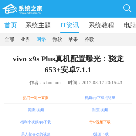
卓软件
首页
系统主题
IT资讯
系统教程
电
全部
业界
网络
微软
苹果
谷歌
vivo x9s Plus真机配置曝光：骁龙
653+安卓7.1.1
作者：xiaochun
时间：2017-08-17 20:15:43
热门一对一直播
视频app下载点这里
黄|瓜|视|频
香|蕉|视|频
福利小视频app下载
带se视频下载
男人都喜欢的视频
H漫画下载